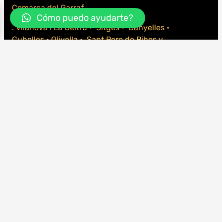
Comarca del Garraf
Cómo puedo ayudarte?
. Vilanova i La Geltrú • Sitges • Canyelles •
Cubelles • Olivella • Sant Pere de Ribes y
alrededores.
SERVICIOS
Cambios de tela para Toldos • Reparación de
toldos • reparación de persianas • Asesoramiento
• Proyectos comunidades • Protección solar para
negocios
CONÓCENOS
Una larga trayectoria, Desde 1964. Entra aquí para
conocer nuestra historia.
NOTICIAS / BLOG