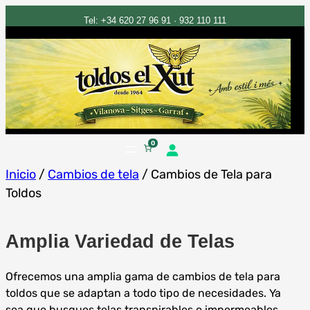
Tel: +34 620 27 96 91 · 932 110 111
Saltar
0
al
Inicio
/
Cambios de tela
/ Cambios de Tela para
contenido
Toldos
Amplia Variedad de Telas
Ofrecemos una amplia gama de cambios de tela para
toldos que se adaptan a todo tipo de necesidades. Ya
sea que busques telas transpirables o impermeables,