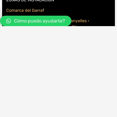
Comarca del Garraf
Cómo puedo ayudarte?
. Vilanova i La Geltrú • Sitges • Canyelles •
Cubelles • Olivella • Sant Pere de Ribes y
alrededores.
SERVICIOS
Cambios de tela para Toldos • Reparación de
toldos • reparación de persianas • Asesoramiento
• Proyectos comunidades • Protección solar para
negocios
CONÓCENOS
Una larga trayectoria, Desde 1964. Entra aquí para
conocer nuestra historia.
NOTICIAS / BLOG