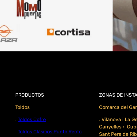
PRODUCTOS
ZONAS DE INST
Toldos
Comarca del Gar
.
Toldos Cofre
. Vilanova i La G
Canyelles • Cubel
.
Toldos Clásicos Punto Recto
Sant Pere de Rib