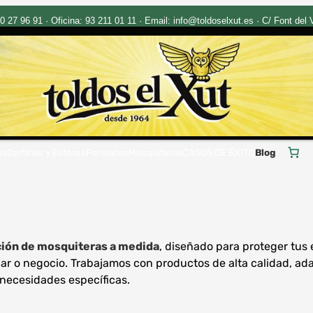
27 96 91 · Oficina: 93 211 01 11 · Email: info@toldoselxut.es · C/ Font del Vi
os
Cortinas y Estores
Persianas
Mosquiteras
CASOS DE ÉXITO
Blog
ción de mosquiteras a medida
, diseñado para proteger tus 
 o negocio. Trabajamos con productos de alta calidad, adap
 necesidades específicas.