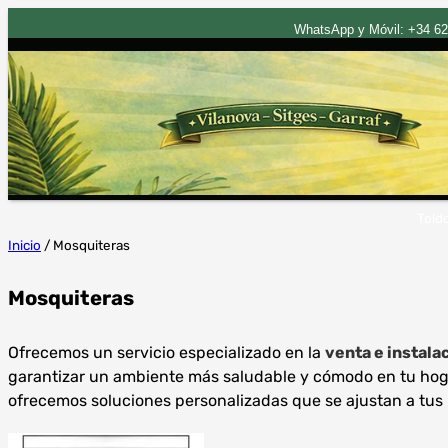
WhatsApp y Móvil: +34 620 
Saltar
Told
al
Inicio
/ Mosquiteras
contenido
Mosquiteras
Ofrecemos un servicio especializado en la
venta e instala
garantizar un ambiente más saludable y cómodo en tu hogar
ofrecemos soluciones personalizadas que se ajustan a tus