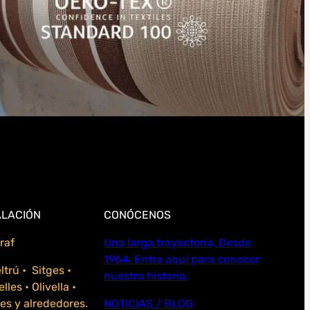
ALACIÓN
CONÓCENOS
raf
Una larga trayectoria, Desde
1964. Entra aquí para conocer
eltrú • Sitges •
nuestra historia.
les • Olivella •
es y alrededores.
NOTICIAS / BLOG