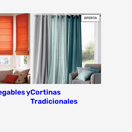
PRODUCTO
OFERTA
EN
OFERTA
egables y
Cortinas
Tradicionales