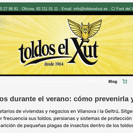
27 96 91 · Oficina: 93 211 01 11 · Email: info@toldoselxut.es · C/ Font del Vi
os
Cortinas y Estores
Persianas
Mosquiteras
CASOS DE ÉXITO
Blog
s durante el verano: cómo prevenirla y 
arios de viviendas y negocios en Vilanova i la Geltrú, Sitges
r frecuencia sus toldos, persianas y sistemas de protección 
rición de pequeñas plagas de insectos dentro de los toldos