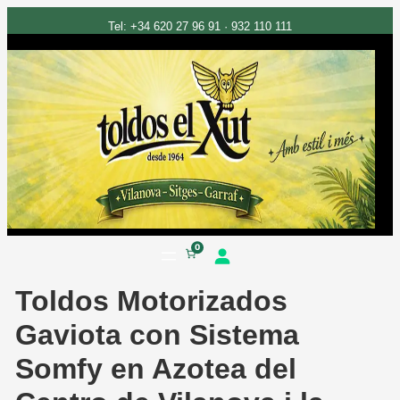
Tel: +34 620 27 96 91 · 932 110 111
Saltar
0
al
Toldos Motorizados
contenido
Gaviota con Sistema
Somfy en Azotea del