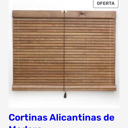
PROD
OFERTA
EN
OFER
Cortinas Alicantinas de