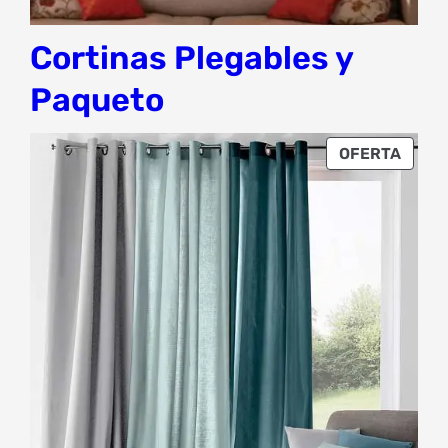
Cortinas Plegables y
Paqueto
PROD
OFERTA
EN
OFER