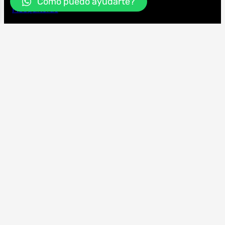
Cómo puedo ayudarte?
Mosquiteras
Puertas y Rejas
ZONAS DE INSTALACIÓN
Comarca del Garraf
. Vilanova i La Geltrú • Sitges • Canyelles •
Cubelles • Olivella • Sant Pere de Ribes y
alrededores.
SERVICIOS
Cambios de tela para Toldos • Reparación de
toldos • reparación de persianas • Asesoramiento
• Proyectos comunidades • Protección solar para
negocios