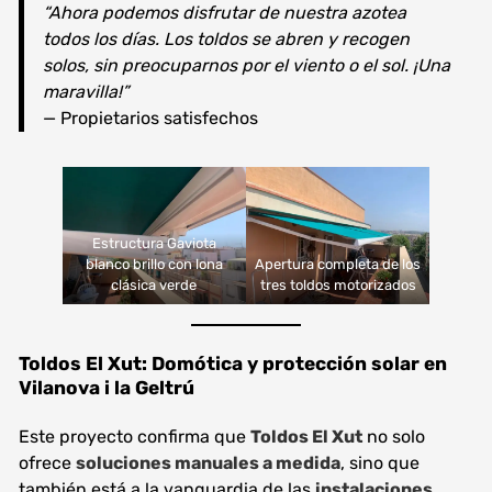
“Ahora podemos disfrutar de nuestra azotea
todos los días. Los toldos se abren y recogen
solos, sin preocuparnos por el viento o el sol. ¡Una
maravilla!”
— Propietarios satisfechos
Estructura Gaviota
blanco brillo con lona
Apertura completa de los
clásica verde
tres toldos motorizados
Toldos El Xut: Domótica y protección solar en
Vilanova i la Geltrú
Este proyecto confirma que
Toldos El Xut
no solo
ofrece
soluciones manuales a medida
, sino que
también está a la vanguardia de las
instalaciones