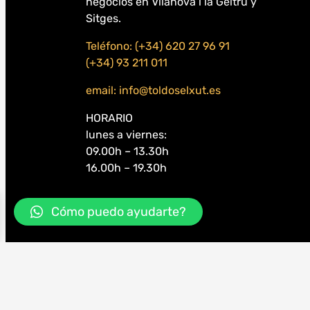
negocios en Vilanova i la Geltrú y
Sitges.
Teléfono: (+34) 620 27 96 91
(+34) 93 211 011
email: info@toldoselxut.es
HORARIO
lunes a viernes:
09.00h – 13.30h
16.00h – 19.30h
Cómo puedo ayudarte?