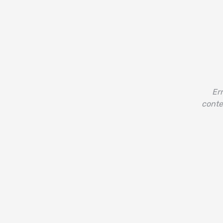
Err
conte