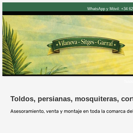
WhatsApp y Móvil: +34 620 
Saltar
Told
al
contenido
Toldos, persianas, mosquiteras, cor
Asesoramiento, venta y montaje en toda la comarca del G