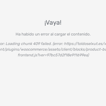
¡Vaya!
Ha habido un error al cargar el contenido.
or:
Loading chunk 409 failed. (error: https://toldoselxut.es
nt/plugins/woocommerce/assets/client/blocks/product-b
frontend.js?ver=97bc57d2f18e911699ea)