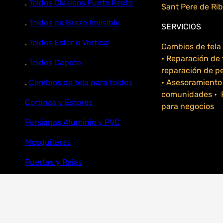
.
Toldos Clásicos Punto Recto
Sant Pere de Rib
.
Toldos de Brazo Invisible
SERVICIOS
.
Toldos Estor o Vertical
Cambios de tela 
• Reparación de 
.
Toldos Capota
reparación de p
.
Cambios de tela para toldos
• Asesoramiento
comunidades • P
Cortinas y Estores
para negocios
Persianas Aluminio y PVC
Mosquiteras
Puertas y Rejas