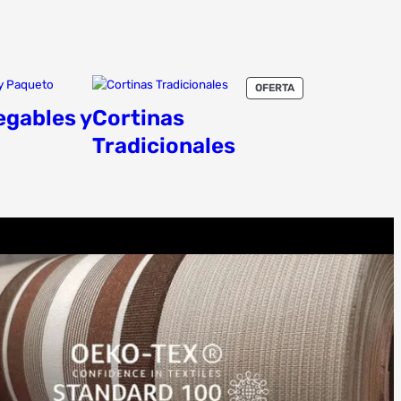
PRODUCTO
OFERTA
EN
egables y
Cortinas
OFERTA
Tradicionales