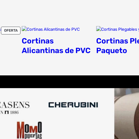
PRODUCTO
OFERTA
EN
Cortinas
Cortinas Pl
OFERTA
Alicantinas de PVC
Paqueto