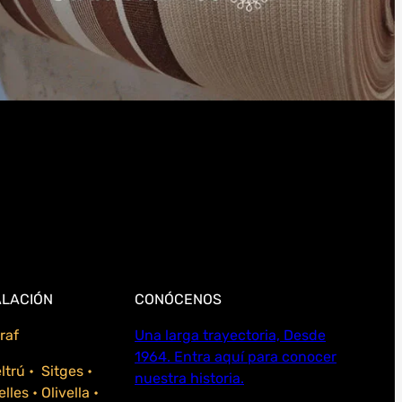
ALACIÓN
CONÓCENOS
raf
Una larga trayectoria, Desde
1964. Entra aquí para conocer
eltrú • Sitges •
nuestra historia.
les • Olivella •