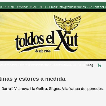
27 96 91 · Oficina: 93 211 01 11 · Email: info@toldoselxut.es · C/ Font del Vi
os
Cortinas y Estores
Persianas
Mosquiteras
CASOS DE ÉXITO
Blog
tinas y estores a medida.
arraf, Vilanova i la Geltrú, Sitges, Vilafranca del penedés.