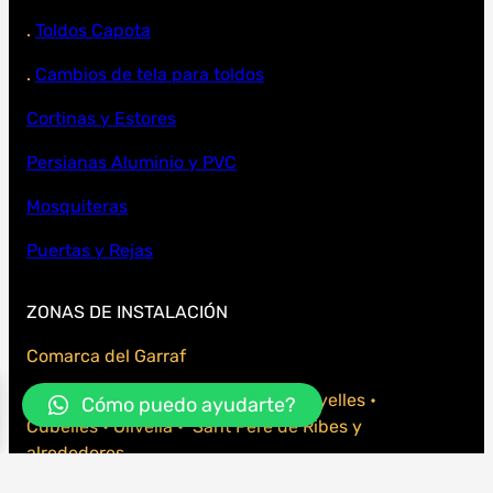
.
Toldos Capota
.
Cambios de tela para toldos
Cortinas y Estores
Persianas Aluminio y PVC
Mosquiteras
Puertas y Rejas
ZONAS DE INSTALACIÓN
Comarca del Garraf
. Vilanova i La Geltrú • Sitges • Canyelles •
Cómo puedo ayudarte?
Cubelles • Olivella • Sant Pere de Ribes y
alrededores.