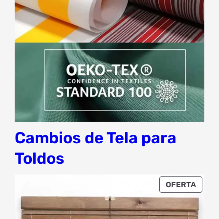
Cambios de Tela para
Toldos
PROD
OFERTA
EN
OFER